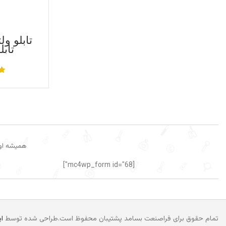
تاب
همیشه اول
[mc4wp_form id="68"]
تمام حقوق برای فراصنعت بسامد پشتیبان محفوظ است.طراحی شده توسط
ا